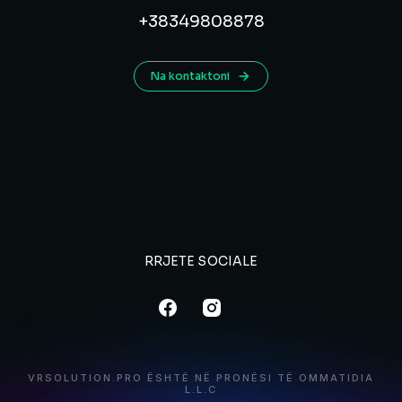
+38349808878
Na kontaktoni
RRJETE SOCIALE
VRSOLUTION.PRO
ËSHTË NË PRONËSI TË
OMMATIDIA
L.L.C